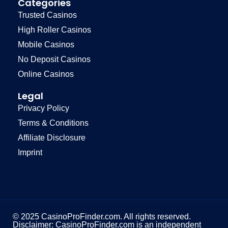
Categories
Trusted Casinos
High Roller Casinos
Mobile Casinos
No Deposit Casinos
Online Casinos
Legal
Privacy Policy
Terms & Conditions
Affiliate Disclosure
Imprint
© 2025 CasinoProFinder.com. All rights reserved.
Disclaimer: CasinoProFinder.com is an independent