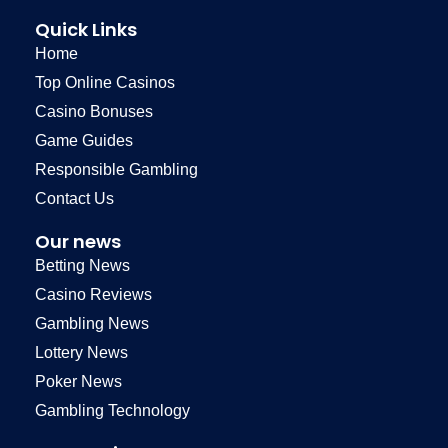
Quick Links
Home
Top Online Casinos
Casino Bonuses
Game Guides
Responsible Gambling
Contact Us
Our news
Betting News
Casino Reviews
Gambling News
Lottery News
Poker News
Gambling Technology